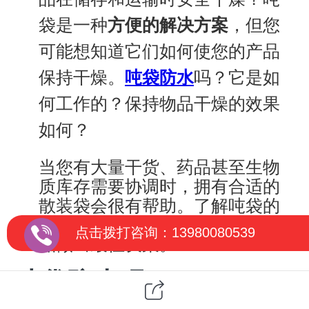
袋
是一种
方便的解决方案
，但您
可能想知道它们如何使您的产品
保持干燥。
吗？它是如
吨袋
防水
何工作的？保持物品干燥的效果
如何？
当您有大量干货、药品甚至生物
质库存需要协调时，拥有合适的
散装袋会很有帮助。了解
吨袋
的
工作原理可以帮助您为未来的产
点击拨打咨询：13980080539
品做出最佳决策。
吨袋
防水吗？