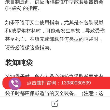
来自制造商、供应商和柔性中型散装容器协会
(
吨袋
A) 的指南。
如果不遵守安全使用指南，尤其是在包装易燃
和/或易燃材料时，可能会发生事故，导致受伤
甚至死亡。在填充或卸载任何类型的
吨袋
时，
请务必遵循这些指南。
装卸
吨袋
装卸袋子时，所有人员必须始终采取必要的安
点击拨打咨询：13980080539
全预防措施并了解周围环境。所有人员在处理
袋子时都应佩戴适当的安全装备。（
注意：
这
些指南是
吨袋
A
吨袋
装卸
吨袋
安全处理指南的